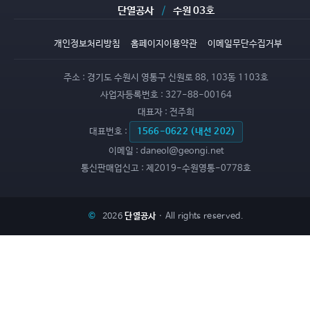
단열공사
/
수원 03호
개인정보처리방침
홈페이지이용약관
이메일무단수집거부
주소 :
경기도 수원시 영통구 신원로 88, 103동 1103호
사업자등록번호 :
327-88-00164
대표자 :
전주희
대표번호 :
1566-0622 (내선 202)
이메일 :
daneol@geongi.net
통신판매업신고 :
제2019-수원영통-0778호
©
2026
단열공사
· All rights reserved.