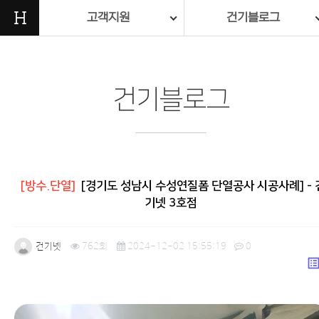
H
고객지원
건기블로그
건기블로그
[방수.단열]
[경기도 성남시 수성연질폼 단열공사 시공사례] - 
기넷 3호점
건기넷
762회
2024-12-02 15:55:19
0
list_a
본문