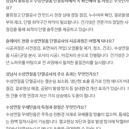
성남시 물류창고 수성연질폼 단열공사에서 꼭 확인해야 할 사항은 무엇인가
요?
물류창고 단열공사 전 반드시 천장 상태 정밀 점검, 누수여부 확인, 결로발생
부위 체크, 단열 취약구간 파악이 필요합니다. 건기넷은 전문가의 정밀한 사
점검을 통해 최적의 단열 솔루션을 제공하고 있습니다.
슬레이트 천장 수성연질폼 단열공사의 시공과정은 어떻게 되나요?
시공과정은 사전점검, 표면처리 작업(오염물질 제거, 청소, 건조), 수성연질
폼 시공(균일 분사, 모서리 시공), 마감처리 순으로 진행됩니다. 건기넷은 2
년 노하우를 바탕으로 전 과정에서 철저한 품질관리를 실시합니다.
성남시 수성연질폼 단열공사의 주요 효과는 무엇인가요?
수성연질폼 단열공사는 열손실 최소화, 냉난방 효율 증가로 인한 에너지 비
절감, 결로현상 해결, 곰팡이 발생 방지 등 실내환경 개선 효과가 있습니다. 
한 건물 수명 연장과 자산 가치 상승에도 도움이 됩니다.
수성연질 우레탄폼의 특징과 장점은 무엇인가요?
수성연질 우레탄폼은 무독성 친환경 자재로 유해물질 방출이 없으며, 틈새
는 완벽 밀착시공이 가능합니다. 열교현상 차단과 결로 발생 방지에 탁월하며
뛰어난 단열성능으로 에너지 효율을 극대화할 수 있습니다.