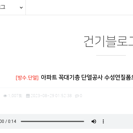
로그
건기블로
아파트 꼭대기층 단열공사 수성연질폼으
[방수.단열]
1,007회
2023-08-29 01:52:38
0