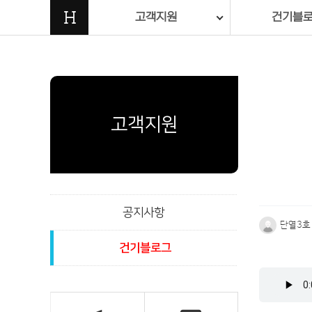
H
고객지원
건기블
고객지원
공지사항
단열3호
건기블로그
본문