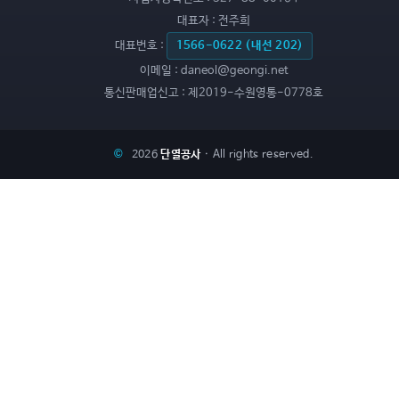
대표자 :
전주희
대표번호 :
1566-0622 (내선 202)
이메일 :
daneol@geongi.net
통신판매업신고 :
제2019-수원영통-0778호
©
2026
단열공사
· All rights reserved.