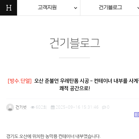
H
고객지원
건기블로그
건기블로그
[방수.단열]
오산 준불연 우레탄폼 시공 – 컨테이너 내부를 사계
쾌적 공간으로!
건기넷
602회
2025-09-16 15:31:46
0
list_a
본문
경기도 오산에 위치한 농막용 컨테이너 내부였습니다.