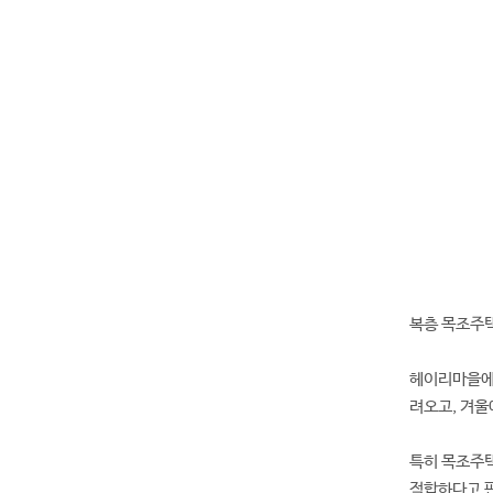
복층 목조주택
헤이리마을에 
려오고, 겨울
특히 목조주택
적합하다고 