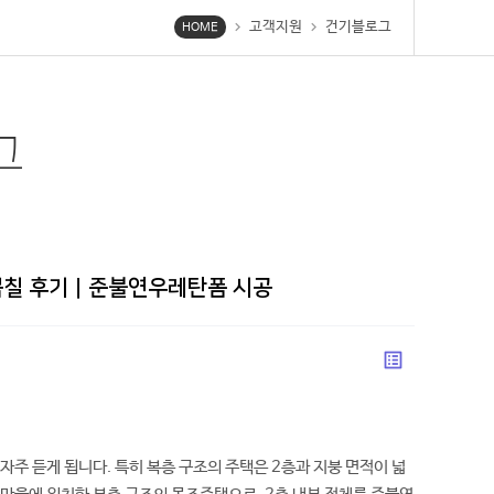
고객지원
건기블로그
chevron_right
chevron_right
HOME
그
뿜칠 후기｜준불연우레탄폼 시공
list_alt
주 듣게 됩니다. 특히 복층 구조의 주택은 2층과 지붕 면적이 넓