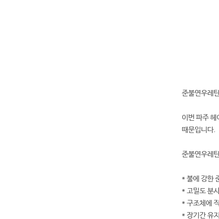
준불연우레탄
이번 파주 
때문입니다.
준불연우레탄
* 불에 강한
* 고밀도 분
* 구조체에 
* 장기간 유