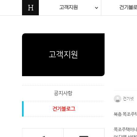
H
고객지원
건기블
고객지원
공지사항
건기넷
건기블로그
복층 목조주택
본문
목조주택이나 