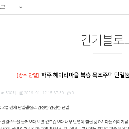
로그
건기블로
파주 헤이리마을 복층 목조주택 단열
[방수.단열]
530회
2026-01-12 15:37:30
0
 2층 전체 단열뿜칠로 완성한 안전한 단열
전원주택을 둘러보다 보면 겉모습보다 내부 단열이 훨씬 중요하다는 이야기를 자