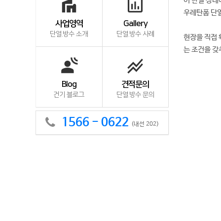
villa
insert_chart_outlined
어 단열 상태
우레탄폼 단
사업영역
Gallery
단열.방수 소개
단열.방수 사례
현장을 직접 
는 조건을 갖
spatial_audio
stacked_line_chart
Blog
견적문의
건기 블로그
단열.방수 문의
1566 - 0622
(내선 202)