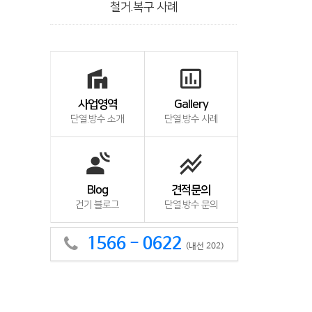
철거.복구 사례
villa
insert_chart_outlined
사업영역
Gallery
단열.방수 소개
단열.방수 사례
spatial_audio
stacked_line_chart
Blog
견적문의
건기 블로그
단열.방수 문의
1566 - 0622
(내선 202)