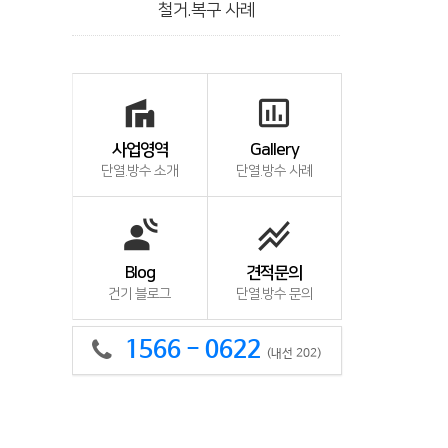
철거.복구 사례
villa
insert_chart_outlined
사업영역
Gallery
단열.방수 소개
단열.방수 사례
spatial_audio
stacked_line_chart
Blog
견적문의
건기 블로그
단열.방수 문의
1566 - 0622
(내선 202)