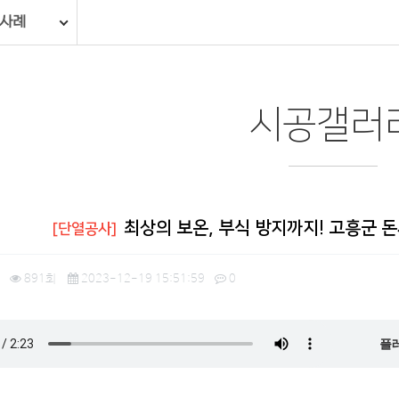
 사례
시공갤러
최상의 보온, 부식 방지까지! 고흥군 
[단열공사]
891회
2023-12-19 15:51:59
0
플