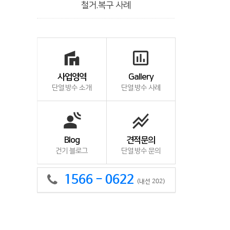
철거.복구 사례
villa
insert_chart_outlined
사업영역
Gallery
단열.방수 소개
단열.방수 사례
spatial_audio
stacked_line_chart
Blog
견적문의
건기 블로그
단열.방수 문의
1566 - 0622
(내선 202)