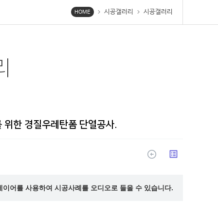
시공갤러리
시공갤러리
chevron_right
chevron_right
HOME
리
 위한 경질우레탄폼 단열공사.
arrow_circle_up
list_alt
레이어를 사용하여 시공사례를 오디오로 들을 수 있습니다.