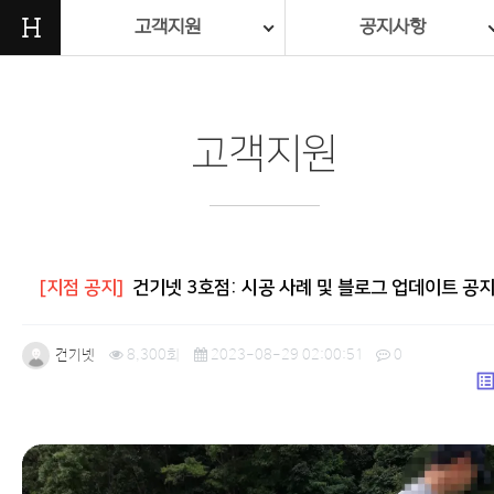
H
고객지원
공지사항
고객지원
[지점 공지]
건기넷 3호점: 시공 사례 및 블로그 업데이트 공
건기넷
8,300회
2023-08-29 02:00:51
0
list_a
본문